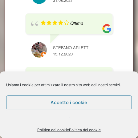
31.08.2021
Ottimo
STEFANO ARLETTI
15.12.2020
Ottimo
Usiamo i cookie per ottimizzare il nostro sito web ed i nostri servizi.
STEFANO ARLETTI
Accetto i cookie
15.12.2020
.
Olio
Politica dei cookie
Politica dei cookie
squisito,persone squisite.....ora