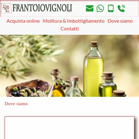
Acquista online
Molitura & Imbottigliamento
Dove siamo
Contatti
Dove siamo