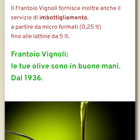
Il Frantoio Vignoli fornisce inoltre anche il 
servizio di 
imbottigliamento
,
a partire da micro formati (0,25 lt)
fino alle lattine da 5 lt.
Frantoio Vignoli:
le tue olive sono in buone mani.
Dal 1936.