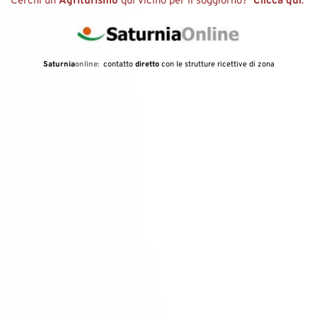
Cerchi un 
Agriturismo 
qui vicino per il soggiorno?  
Clicca qui
: 
Saturnia
online
:  
contatto 
diretto 
con le strutture ricettive di zona