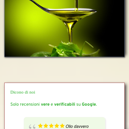
Dicono di noi
Solo recensioni 
vere 
e 
verificabili 
su 
Google
.
Olio davvero