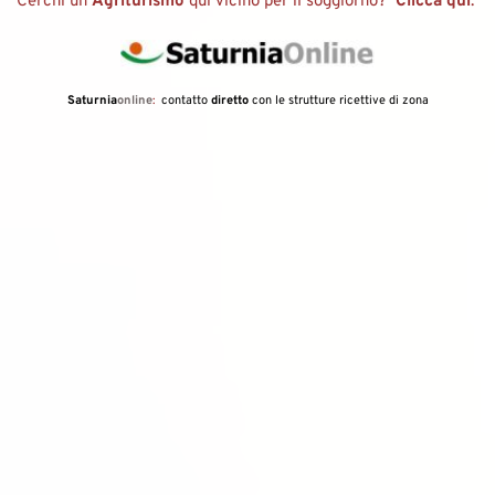
Cerchi un 
Agriturismo 
qui vicino per il soggiorno?  
Clicca qui
: 
Saturnia
online
:  
contatto 
diretto 
con le strutture ricettive di zona