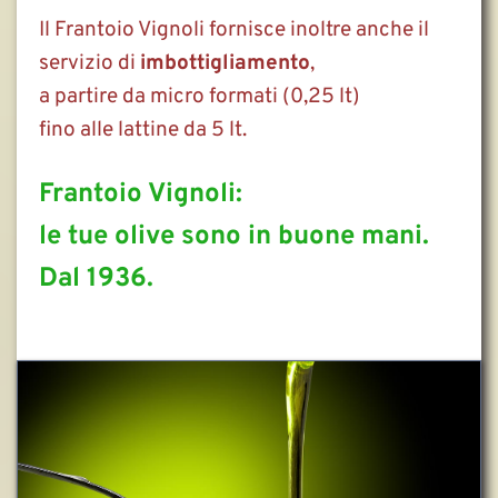
Il Frantoio Vignoli fornisce inoltre anche il 
servizio di 
imbottigliamento
,
a partire da micro formati (0,25 lt)
fino alle lattine da 5 lt.
Frantoio Vignoli:
le tue olive sono in buone mani.
Dal 1936.