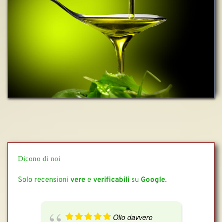
Dicono di noi
Solo recensioni 
vere 
e 
verificabili 
su 
Google
.
Olio davvero