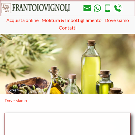
Acquista online
Molitura & Imbottigliamento
Dove siamo
Contatti
Dove siamo